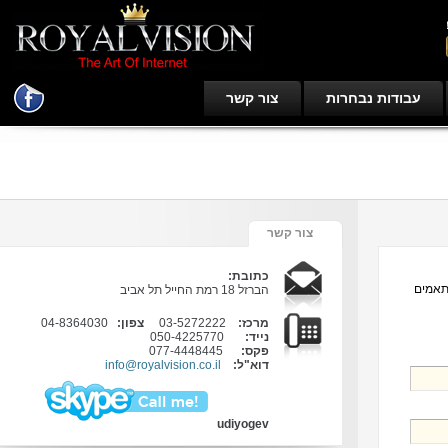
עבודות נבחרות
צור קשר
צור קשר
כתובת:
ם
הברזל 18 רמת החייל תל אביב
מרכז:
03-5272222
צפון:
04-8364030
נייד:
050-4225770
פקס:
077-4448445
דוא"ל:
info@royalvision.co.il
udiyogev