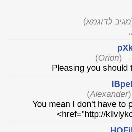
)
יב לדוגמא
p
)
Orion
(
Pleasing you should
lB
)
Alexande
You mean I don't have to 
href="http://kll
HOF