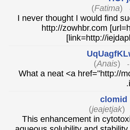
)
Fatima
(
I never thought I would find 
http://zowhbr.com [url=
[link=http://iejd
UqUagfK
)
Anais
(
What a neat <a href="http:/
clomi
)
jeajetjak
This enhancement in cytotoxi
aqueous solubility and stabil